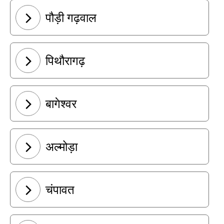
पौड़ी गढ़वाल
पिथौरागढ़
बागेश्वर
अल्मोड़ा
चंपावत