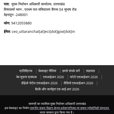
पता:
मुख्य निर्वाचन अधिकारी कार्यालय, उत्तराखंड
विश्वकर्मा भवन , प्रथम तल सचिवालय कैंपस 04 सुभाष रोड
देहरादून -248001
फोन:
9412055880
ईमेल:
ceo_uttaranchal[at]eci[dot]gov[dot]in
प्रतिक्रिया
वेबसाइट नीतियां
हमसे संपर्क करें
सहायता
वेब सूचना प्रबंधक
एसआईआर 2026
फोटो एसआईआर-2026
डीईओ पोर्टल एसआईआर-2026
वीडियो एसआईआर-2026
बैठकें और कार्यवृत्त एस आई आर 2026
सामग्री का स्वामित्व मुख्य निर्वाचन अधिकारी उत्तराखंड
इस वेबसाइट का निर्माण
राष्ट्रीय सूचना विज्ञान केन्द्र
,
इलेक्ट्रानिक्स एवं सूचना प्रौद्योगिकी मंत्रालय
,
भारत सरकार द्वारा किया गया है।